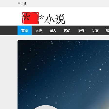
**小说
首页
人妻
同人
玄幻
凌辱
乱文