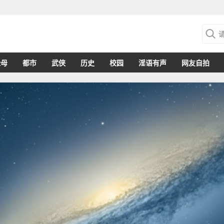
绿母
都市
武侠
历史
校园
淫语有声
网友自拍