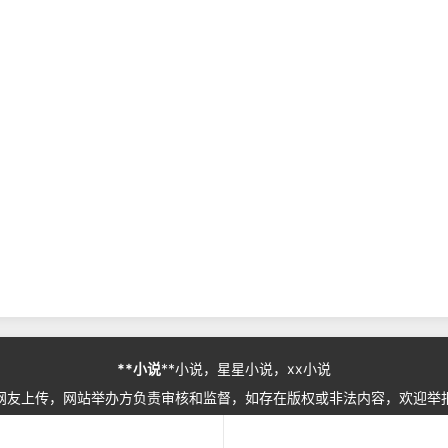
**小说
**小说，星星小说，xx小说
网友上传，网站举办方负责审核和监督，如存在版权或非法内容，欢迎举