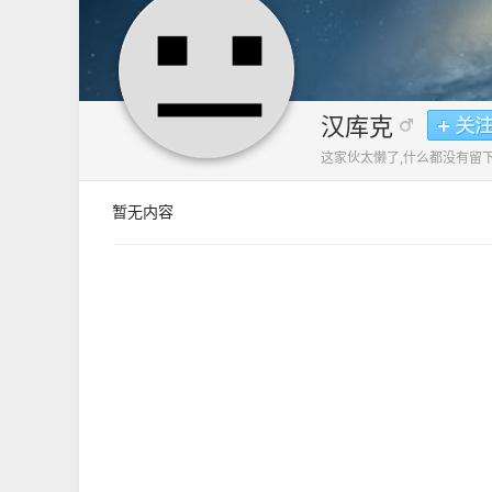
汉库克
这家伙太懒了,什么都没有留下
暂无内容