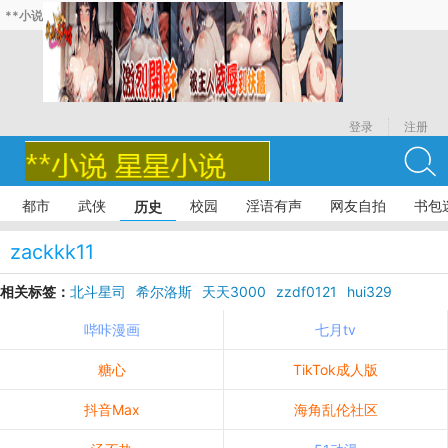
**小说
登录
注册
都市
武侠
校园
淫语有声
网友自拍
书包
历史
zackkk11
相关标签：
北斗星司
希尔洛斯
天天3000
zzdf0121
hui329
哔咔漫画
七月tv
糖心
TikTok成人版
抖音Max
海角乱伦社区