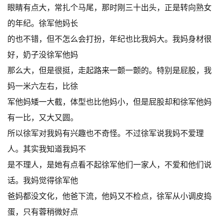
眼睛有点大，常扎个马尾，那时刚三十出头，正是转向熟女
的年纪。徐军他妈长
的也不错，但不怎么会打扮，年纪也比我妈大。我妈身材很
好，奶子没徐军他妈
那么大，但是很挺，走起路来一颤一颤的。特别是屁股，我
妈一米六左右，比徐
军他妈矮一大截，体型也比他妈小，但是屁股却和徐军他妈
有一比，又大又圆。
所以徐军对我妈有兴趣也不奇怪。不过徐军说我妈不爱理
人。其实我知道我妈不
是不理人，是她有点看不起徐军他们一家人，不爱和他们说
话。我妈觉得徐军他
爸妈都没文化，他爸下流，他妈又不检点，徐军从小调皮捣
蛋，只有蓉稍微好点