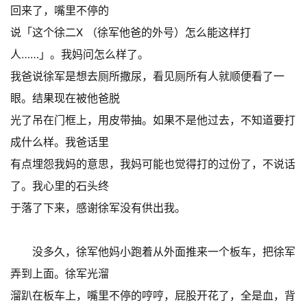
回来了，嘴里不停的
说「这个徐二X （徐军他爸的外号）怎么能这样打
人……」。我妈问怎么样了。
我爸说徐军是想去厕所撒尿，看见厕所有人就顺便看了一
眼。结果现在被他爸脱
光了吊在门框上，用皮带抽。如果不是他过去，不知道要打
成什么样。我爸话里
有点埋怨我妈的意思，我妈可能也觉得打的过份了，不说话
了。我心里的石头终
于落了下来，感谢徐军没有供出我。
没多久，徐军他妈小跑着从外面推来一个板车，把徐军
弄到上面。徐军光溜
溜趴在板车上，嘴里不停的哼哼，屁股开花了，全是血，背