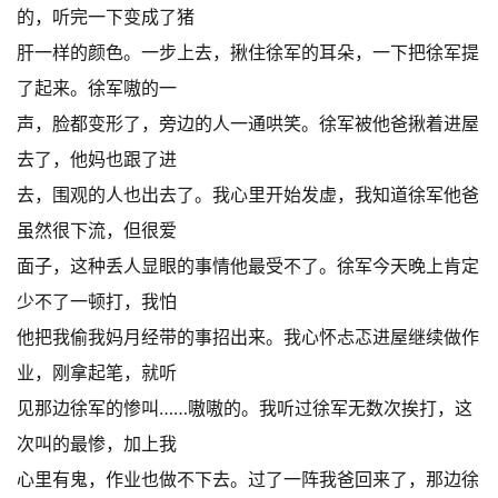
的，听完一下变成了猪
肝一样的颜色。一步上去，揪住徐军的耳朵，一下把徐军提
了起来。徐军嗷的一
声，脸都变形了，旁边的人一通哄笑。徐军被他爸揪着进屋
去了，他妈也跟了进
去，围观的人也出去了。我心里开始发虚，我知道徐军他爸
虽然很下流，但很爱
面子，这种丢人显眼的事情他最受不了。徐军今天晚上肯定
少不了一顿打，我怕
他把我偷我妈月经带的事招出来。我心怀忐忑进屋继续做作
业，刚拿起笔，就听
见那边徐军的惨叫……嗷嗷的。我听过徐军无数次挨打，这
次叫的最惨，加上我
心里有鬼，作业也做不下去。过了一阵我爸回来了，那边徐