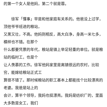
的第一个女人是他妈，第二个就是蓉。
徐军「懂事」早是和他家庭有关系的。他爸没上过学，
顶他爷爷班进的粮站，
又黑又壮，不高。他妈则相反，高大白净，身高一米七多，
模样也不错。在那个
什么都要凭票的年代，粮站是镇上举足轻重的单位。就是粮
站的临时工，也是个
让人羡慕的工作。徐军他妈家里是离镇很远的农村，比较
穷，能嫁给粮站正式工
算很不错了。那时候粮站的职工基本上都能找个比较漂亮的
老婆。我爸是站上的
会计，算半个领导，我妈也挺漂亮。我妈是纺织厂的，里面
大多数是女工，我们