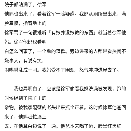
院子都站满了。徐军
他妈也出来了，看着徐军一脸疑惑。我妈从厕所里出来，满
脸羞愤，指着地上的
徐军骂了一句很难听「有娘养没娘教的东西」就当着徐军他
妈。徐军他妈也看明
白怎么回事了，一个劲的道歉。旁边进来的人都是看热闹不
嫌事大，有说有笑，
闹哄哄乱成一团。我妈受不了围观，怒气冲冲进屋去了。
我也弄明白了，应该是徐军偷看我妈洗澡被发现，跑的
时候绊到了院子里的
杂物，被我家隔壁的老头出来抓个正着。这时候徐军他爸回
来了，他妈赶忙凑上
去，在他耳朵边说了一通。他爸本来喝了酒，脸黑红黑红