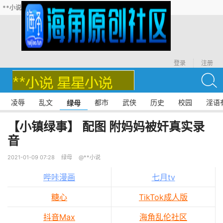
**小说
登录
注册
凌辱
乱文
都市
武侠
历史
校园
淫语
绿母
【小镇绿事】 配图 附妈妈被奸真实录
音
2021-01-09 07:28
绿母
@**小说
哔咔漫画
七月tv
糖心
TikTok成人版
抖音Max
海角乱伦社区