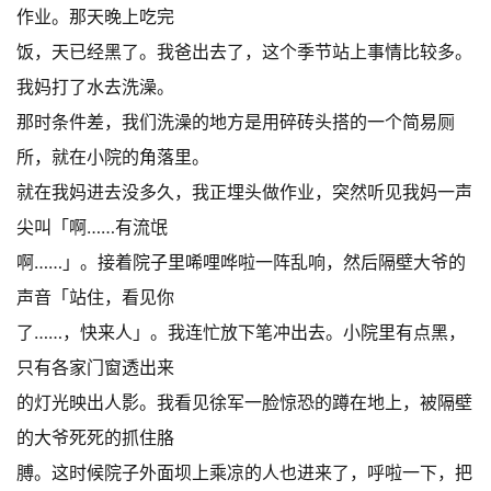
作业。那天晚上吃完
饭，天已经黑了。我爸出去了，这个季节站上事情比较多。
我妈打了水去洗澡。
那时条件差，我们洗澡的地方是用碎砖头搭的一个简易厕
所，就在小院的角落里。
就在我妈进去没多久，我正埋头做作业，突然听见我妈一声
尖叫「啊……有流氓
啊……」。接着院子里唏哩哗啦一阵乱响，然后隔壁大爷的
声音「站住，看见你
了……，快来人」。我连忙放下笔冲出去。小院里有点黑，
只有各家门窗透出来
的灯光映出人影。我看见徐军一脸惊恐的蹲在地上，被隔壁
的大爷死死的抓住胳
膊。这时候院子外面坝上乘凉的人也进来了，呼啦一下，把