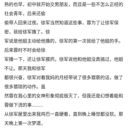
熟的也早，初中就开始交男朋友，而且是一些不怎么正经的
社会青年，后来还偷
偷带人回来过夜。徐军当然知道这些事，蓉为了让徐军保
密，就给徐军撸了。徐
军说是他姐主动给他撸的，徐军的第一次就给了他姐的手。
后来蓉时不时会给徐
军撸一下，还让徐军摸屄。徐军说他和他姐没真搞过，他姐
不让。那天我和徐军
都很兴奋，徐军对着我妈的月经带说了很多猥亵的话，做了
很多猥琐的动作。虽
然蓉在我心里的女神形象彻底毁灭了，但我还是幻想着能和
蓉做下流的事………
从徐军屋里出来我鸡巴一直硬着，直到晚上睡觉都没软。那
天晚上第一次梦遗，