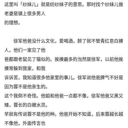
这里叫「纱妹儿」就是纺纱妹子的意思。那时找个纱妹儿做
老婆是镇上很多男人
的理想。
徐军他爸没什么文化，爱喝酒，醉了就不管青红皂白揍
人，他们一家见了他
爸都跟老鼠见了猫似的。挨揍最多的当然是徐军，以前他挨
揍常躲到我家，和我
诉诉苦，我知道很多他家里的事儿。徐军说他爸脾气不好是
因为蓉不是他亲生的。
这个我倒不奇怪。他姐和他爸一点都不像，徐军他爸又黑又
矮，蓉长的白嫩水灵。
早就有传说蓉不是他的种。他爸开始不知道，后来蓉越长越
不像他，外面传言也