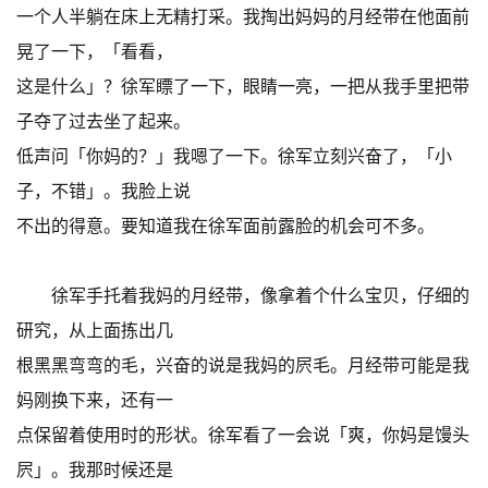
一个人半躺在床上无精打采。我掏出妈妈的月经带在他面前
晃了一下，「看看，
这是什么」？徐军瞟了一下，眼睛一亮，一把从我手里把带
子夺了过去坐了起来。
低声问「你妈的？」我嗯了一下。徐军立刻兴奋了，「小
子，不错」。我脸上说
不出的得意。要知道我在徐军面前露脸的机会可不多。
徐军手托着我妈的月经带，像拿着个什么宝贝，仔细的
研究，从上面拣出几
根黑黑弯弯的毛，兴奋的说是我妈的屄毛。月经带可能是我
妈刚换下来，还有一
点保留着使用时的形状。徐军看了一会说「爽，你妈是馒头
屄」。我那时候还是