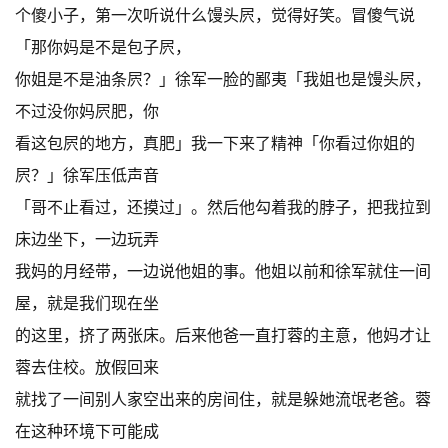
个傻小子，第一次听说什么馒头屄，觉得好笑。冒傻气说
「那你妈是不是包子屄，
你姐是不是油条屄？」徐军一脸的鄙夷「我姐也是馒头屄，
不过没你妈屄肥，你
看这包屄的地方，真肥」我一下来了精神「你看过你姐的
屄？」徐军压低声音
「哥不止看过，还摸过」。然后他勾着我的脖子，把我拉到
床边坐下，一边玩弄
我妈的月经带，一边说他姐的事。他姐以前和徐军就住一间
屋，就是我们现在坐
的这里，挤了两张床。后来他爸一直打蓉的主意，他妈才让
蓉去住校。放假回来
就找了一间别人家空出来的房间住，就是躲她流氓老爸。蓉
在这种环境下可能成