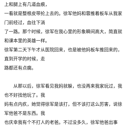
上和腿上有几道血痕，
一看就是整根皮带抡上去的。徐军他妈和蓉推着板车从我家
门前经过，血往下淌
了一路。那个时候，徐军在我心里的形象瞬间高大，简直就
和课本里的英雄一样。
徐军第二天下午才从医院回来，也是被他妈板车推回来的，
直到开学的时候，走
路都还有点瘸。
从那以后，徐军看见我妈就躲，也没再来我家玩过，我
也不好找他玩了。我
妈有点内疚，她觉得徐军是该打，但不该打这么厉害，说徐
军他爸不是东西。我
也庆幸我有个不打人的老爸。不过没多久，徐军他爸出事