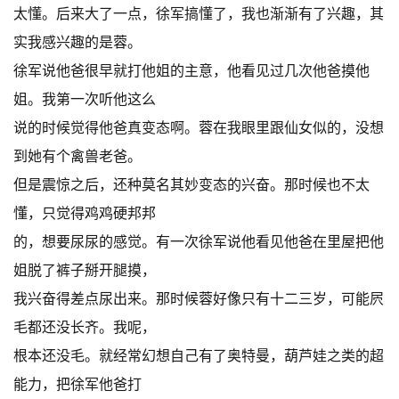
太懂。后来大了一点，徐军搞懂了，我也渐渐有了兴趣，其
实我感兴趣的是蓉。
徐军说他爸很早就打他姐的主意，他看见过几次他爸摸他
姐。我第一次听他这么
说的时候觉得他爸真变态啊。蓉在我眼里跟仙女似的，没想
到她有个禽兽老爸。
但是震惊之后，还种莫名其妙变态的兴奋。那时候也不太
懂，只觉得鸡鸡硬邦邦
的，想要尿尿的感觉。有一次徐军说他看见他爸在里屋把他
姐脱了裤子掰开腿摸，
我兴奋得差点尿出来。那时候蓉好像只有十二三岁，可能屄
毛都还没长齐。我呢，
根本还没毛。就经常幻想自己有了奥特曼，葫芦娃之类的超
能力，把徐军他爸打