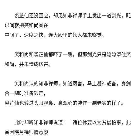
裘芷仙还没回应，却见知非禅师手上发出一道剑光，眨
眼间就把笑和尚圈在
中间了，速度之快，连大殿里的妖人都未察觉。
笑和尚和裘芷仙都吓了一跳，但那剑光只是隐隐罩住笑
和尚，并未造成伤害。
笑和尚认的知非禅师，知道厉害，马上凝神戒备，身剑
合一随时准备逃走，
裘芷仙也转过头眼观鼻，鼻观心的装作一副老实的样子。
此时却听知非禅师说道：「诸位休要以为贫僧怕事，此
番因晓月禅师情意殷