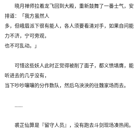
晓月禅师拉着龙飞回到大殿，重新鼓舞了一番士气，安
排道：「我方虽然人
多，但峨眉派下很有能人，各人须要看清对手，如果自问能
力不济，宁可旁观，
也不可乱动。」
可惜这些妖人此时正觉得被削了面子，都义愤填膺，能
听进去的几乎没有，
当下吵吵嚷嚷的分作数队，然后乌泱泱的往魏家场而去。
……
裘芷仙算是『留守人员』，没有跑去斗剑现场凑热闹。