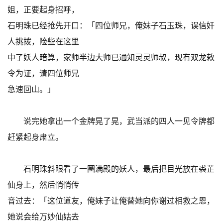
姐，正要起身招呼，
石明珠已经抢先开口：「四位师兄，俺妹子石玉珠，误信奸
人挑拨，险些在这里
中了妖人暗算，家师半边大师已通知灵灵师叔，现有双龙敕
令为证，请四位师兄
急速回山。」
说完她拿出一个金牌晃了晃，武当派的四人一见令牌都
赶紧起身肃立。
石明珠斜眼看了一圈满殿的妖人，最后把目光放在裘芷
仙身上，然后悄悄传
音过去：「这位道友，俺妹子让俺替她向你谢过相救之恩，
她说会给万妙仙姑去