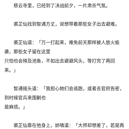
慈云寺里，已经到了决战前夕，一片肃杀气氛。
裘芷仙找到智通方丈，说想带着那些女子出去避难。
裘芷仙道：「万一打起来，难免前天那样被人放火偷
袭，那些女子留在这里
只怕也会殃及池鱼，不如出去避避风头，等打完了再回
来。」
智通摇头道：「我担心她们会逃跑，或者去官府告密，
到时候官兵来围剿也
是麻烦。」
裘芷仙靠在他身上，娇嗔道：「大师却想差了，若是再