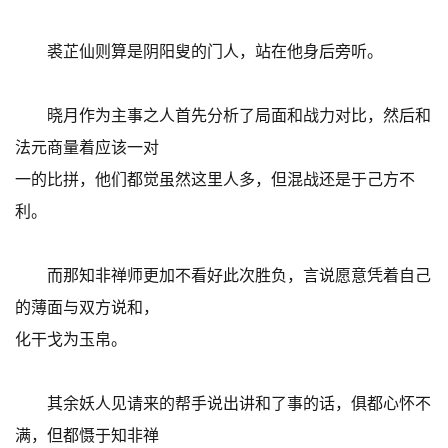
裘芷仙则算是阴阳叟的门人，站在他身后旁听。
晓月作为主事之人首先分析了局面和战力对比，然后和
法元商量着应该一对
一的比拼，他们都觉虽然这里人多，但混战还是于己方不
利。
而那知非禅师更加不看好此次胜负，言说愿意凭着自己
的薄面与双方说和，
化干戈为玉帛。
其余妖人见请来的帮手说出讲和了事的话，俱都心怀不
满，但都慑于知非禅