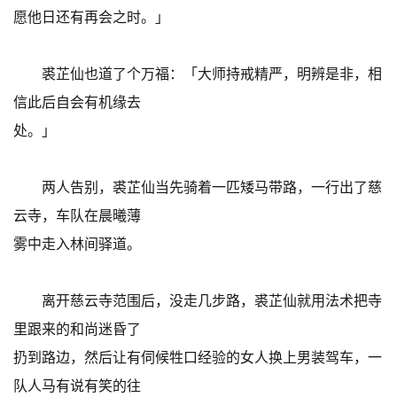
愿他日还有再会之时。」
裘芷仙也道了个万福：「大师持戒精严，明辨是非，相
信此后自会有机缘去
处。」
两人告别，裘芷仙当先骑着一匹矮马带路，一行出了慈
云寺，车队在晨曦薄
雾中走入林间驿道。
离开慈云寺范围后，没走几步路，裘芷仙就用法术把寺
里跟来的和尚迷昏了
扔到路边，然后让有伺候牲口经验的女人换上男装驾车，一
队人马有说有笑的往