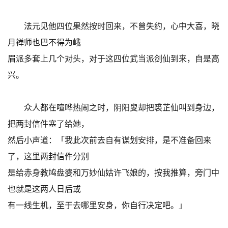
法元见他四位果然按时回来，不曾失约，心中大喜，晓
月禅师也巴不得为峨
眉派多套上几个对头，对于这四位武当派剑仙到来，自是高
兴。
众人都在喧哗热闹之时，阴阳叟却把裘芷仙叫到身边，
把两封信件塞了给她，
然后小声道：「我此次前去自有谋划安排，是不准备回来
了，这里两封信件分别
是给赤身教鸠盘婆和万妙仙姑许飞娘的，按我推算，旁门中
也就是这两人日后或
有一线生机，至于去哪里安身，你自行决定吧。」