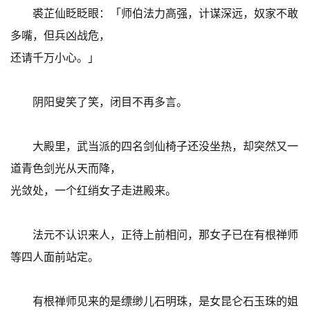
裘芷仙眨眨眼：「师伯法力高强，计谋深远，奴家不敢
多嘴，但兵凶战危，
还请千万小心。」
阴阳叟笑了笑，闭目不再多言。
大殿里，武当派的四名剑仙椅子还没坐热，却突然又一
道青色剑光从天而降，
光敛处，一个红绡女子走进殿来。
法元不认识来人，正待上前相问，那女子已在有根禅师
等四人面前站定。
有根禅师见来的是缥缈儿石明珠，是女昆仑石玉珠的姐