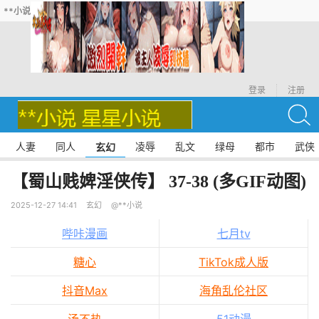
**小说
登录
注册
人妻
同人
凌辱
乱文
绿母
都市
武侠
玄幻
【蜀山贱婢淫侠传】 37-38 (多GIF动图)
2025-12-27 14:41
玄幻
@**小说
哔咔漫画
七月tv
糖心
TikTok成人版
抖音Max
海角乱伦社区