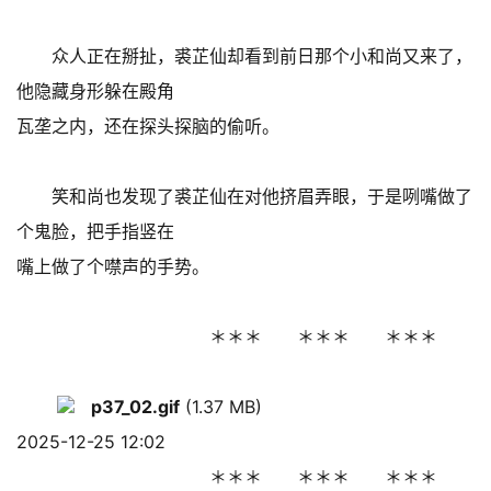
众人正在掰扯，裘芷仙却看到前日那个小和尚又来了，
他隐藏身形躲在殿角
瓦垄之内，还在探头探脑的偷听。
笑和尚也发现了裘芷仙在对他挤眉弄眼，于是咧嘴做了
个鬼脸，把手指竖在
嘴上做了个噤声的手势。
＊＊＊ ＊＊＊ ＊＊＊
p37_02.gif
(1.37 MB)
2025-12-25 12:02
＊＊＊ ＊＊＊ ＊＊＊