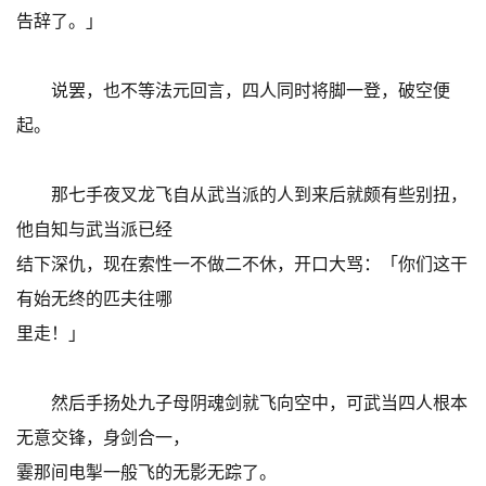
告辞了。」
说罢，也不等法元回言，四人同时将脚一登，破空便
起。
那七手夜叉龙飞自从武当派的人到来后就颇有些别扭，
他自知与武当派已经
结下深仇，现在索性一不做二不休，开口大骂：「你们这干
有始无终的匹夫往哪
里走！」
然后手扬处九子母阴魂剑就飞向空中，可武当四人根本
无意交锋，身剑合一，
霎那间电掣一般飞的无影无踪了。