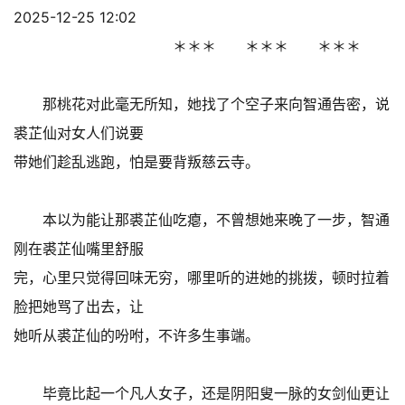
2025-12-25 12:02
＊＊＊ ＊＊＊ ＊＊＊
那桃花对此毫无所知，她找了个空子来向智通告密，说
裘芷仙对女人们说要
带她们趁乱逃跑，怕是要背叛慈云寺。
本以为能让那裘芷仙吃瘪，不曾想她来晚了一步，智通
刚在裘芷仙嘴里舒服
完，心里只觉得回味无穷，哪里听的进她的挑拨，顿时拉着
脸把她骂了出去，让
她听从裘芷仙的吩咐，不许多生事端。
毕竟比起一个凡人女子，还是阴阳叟一脉的女剑仙更让