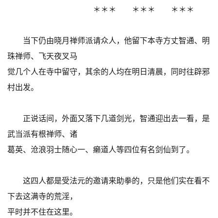
＊＊＊ ＊＊＊ ＊＊＊
当下仍由晓月禅师派请众人，他留下本寺方丈智通、明
珠禅师、飞天夜叉马
觉几个人在寺中留守，其余的人均在明日清晨，同时往辟邪
村出发。
正说话间，外面又落下几道剑光，智通迎出去一看，是
武当派有根禅师、诸
葛英、沧浪羽士随心一、癞道人等四位有名剑仙到了。
这四人都是受法元的邀请来助拳的，只是他们实在看不
下去这满寺的荒淫，
平时并不住在这里。