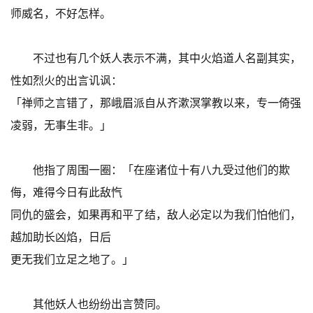
师威名，不好怎样。
不过也有几个妖人表示不满，其中火焰道人名副其实，
性如烈火的出言讥讽：
「禅师之言错了，那峨眉派自从齐漱溟掌教以来，专一倚强
凌弱，无事生非。」
他指了周围一圈：「在座诸位十有八九受过他们的欺
侮，难得今日有此敌忾
同仇的盛会，如果再和平了结，敌人必定以为我们怕他们，
越加助长凶焰，日后
更无我们立足之地了。」
其他妖人也纷纷出言赞同。