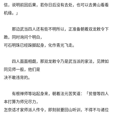
信，说明前因后果，若你日后没有去处，也可以去黄山看看
机缘。」
那边武当四人还有些不明所以，正准备朝着双龙敕令下
跪，同时询问个明白，
可石明珠已经跺脚起身，化作青光飞走。
四人面面相觑，那双龙敕令乃是武当派的家法，见牌如
同见师一般，他们是
决不敢违背的。
有根禅师等站起身来，朝着法元苦笑道：「贫僧等四人
本打算为师兄尽力，
怎奈适才家师派人传令，即刻就要回山听训，不得不与诸位