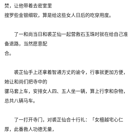
焚，让他带着去密室里
搜罗些金银细软，算是给这些女人日后的吃穿用度。
了一和尚当日和裘芷仙一起营救石玉珠时就在给自己准
备退路，当然愿意配
合。
裘芷仙手上还拿着智通方丈的谕令，行事就更加方便，
她让和尚们把寺中的
骡马套上车，安排女人四、五人坐一辆，算上行李和杂物，
总共八辆马车。
了一打开寺门，对裘芷仙合十行礼：「女檀越宅心仁
厚，此番救人功德无量，