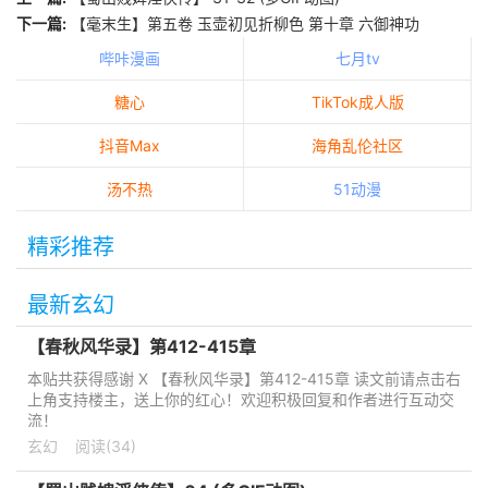
下一篇:
【毫末生】第五卷 玉壶初见折柳色 第十章 六御神功
哔咔漫画
七月tv
糖心
TikTok成人版
抖音Max
海角乱伦社区
汤不热
51动漫
精彩推荐
最新玄幻
【春秋风华录】第412-415章
本贴共获得感谢 X 【春秋风华录】第412-415章 读文前请点击右
上角支持楼主，送上你的红心！欢迎积极回复和作者进行互动交
流！
玄幻
阅读(34)