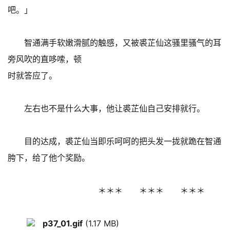
吧。」
智通满手软嫩滑腻的触感，又被裘芷仙这骚里骚气的耳
旁风吹的直哆嗦，顿
时就答应了。
左右也不是什么大事，他让裘芷仙自己安排就行。
目的达成，裘芷仙当即乐呵呵的把头发一拢就跪在智通
胯下，给了他个奖励。
＊＊＊ ＊＊＊ ＊＊＊
p37_01.gif
(1.17 MB)