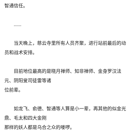
智通信任。
……
当天晚上，慈云寺里所有人员齐聚，进行站前最后的动
员和战术安排。
目前地位最高的是晓月禅师、知非禅师、金身罗汉法
元、阴阳叟司徒雷等诸
位前辈。
如龙飞、俞德、智通等人算是小一辈，再其他的似金光
鼎、毛太和四大金刚
那样的妖人都是乌合之众的喽啰。