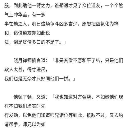
殷，到此助他一臂之力，谁想适才见了众位道友，一个个煞
气上冲华盖，有一多
半在劫之人，明日这场争斗凶多吉少，原想把凶氛化为祥
和，诸位道友却如此说
法，倒是贫僧多口的不是了。」
晓月禅师插言道：「非是贫僧不愿和平了结，只是他们
欺人太甚，得寸进尺，
我们也是无奈才只好同他们一拼。」
他顿了顿，又道：「我也知道对方强势，不如趁他们现
在不知我们虚实时先
行发动，以免他们知道师兄诸位等到此，抵敌不过，又去约
请帮手，师兄以为如