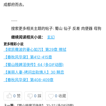
成都府而去。
……
搜索更多相关主题的帖子: 蜀山 仙子 反差 肉便器 母狗
继续阅读相关小说：
玄幻
更多精彩小说
【续凯撒波的妻心如刀】第29章 擦拭
【春秋风华录】第412-415章
【蜀山贱婢淫侠传】64 (多GIF动图)
【美丽人妻-拷问出轨情人】30 畸恋
【春秋风华录】第408-409章
0
赞
0
踩
0
收藏
上一篇:
【蜀山贱婢淫侠传】 31-32 (多GIF动图)