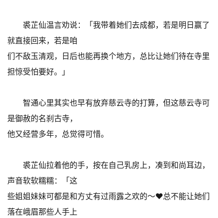
裘芷仙温言劝说：「我带着她们去成都，若是明日赢了
就直接回来，若是咱
们不敌玉清观，日后也能再换个地方，总比让她们待在寺里
担惊受怕要好。」
智通心里其实也早有放弃慈云寺的打算，但这慈云寺可
是御赦的名刹古寺，
他又经营多年，总觉得可惜。
裘芷仙拉着他的手，按在自己乳房上，凑到和尚耳边，
声音软软糯糯：「这
些姐姐妹妹可都是和方丈有过雨露之欢的～♥总不能让她们
落在峨眉那些人手上