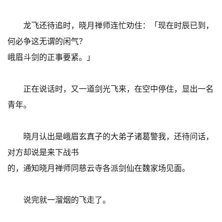
龙飞还待追时，晓月禅师连忙劝住：「现在时辰已到，
何必争这无谓的闲气？
峨眉斗剑的正事要紧。」
正在说话时，又一道剑光飞来，在空中停住，显出一名
青年。
晓月认出是峨眉玄真子的大弟子诸葛警我，还待问话，
对方却说是来下战书
的，通知晓月禅师同慈云寺各派剑仙在魏家场见面。
说完就一溜烟的飞走了。