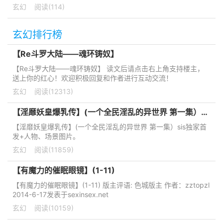
玄幻
阅读(114)
玄幻排行榜
【Re斗罗大陆——魂环铸奴】
【Re斗罗大陆——魂环铸奴】 读文后请点击右上角支持楼主，
送上你的红心！欢迎积极回复和作者进行互动交流！
玄幻
阅读(12313)
【淫靡妖皇爆乳传】(一个全民淫乱的异世界 第一集）sis独家首发+人物、场景图片。
【淫靡妖皇爆乳传】(一个全民淫乱的异世界 第一集）sis独家首
发+人物、场景图片。
玄幻
阅读(11859)
【有魔力的催眠眼镜】(1-11)
【有魔力的催眠眼镜】(1-11) 版主评语: 色城版主 作者：zztopzl
2014-6-17发表于sexinsex.net
玄幻
阅读(10159)