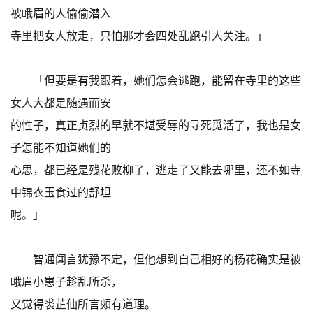
被峨眉的人偷偷潜入
寺里把女人放走，只怕那才会四处乱跑引人关注。」
「但要是有我跟着，她们怎会逃跑，能留在寺里的这些
女人大都是随遇而安
的性子，真正贞烈的早就不堪受辱的寻死觅活了，我也是女
子怎能不知道她们的
心思，都已经是残花败柳了，逃走了又能去哪里，还不如寺
中锦衣玉食过的舒坦
呢。」
智通闻言犹豫不定，但他想到自己相好的杨花确实是被
峨眉小崽子趁乱所杀，
又觉得裘芷仙所言颇有道理。