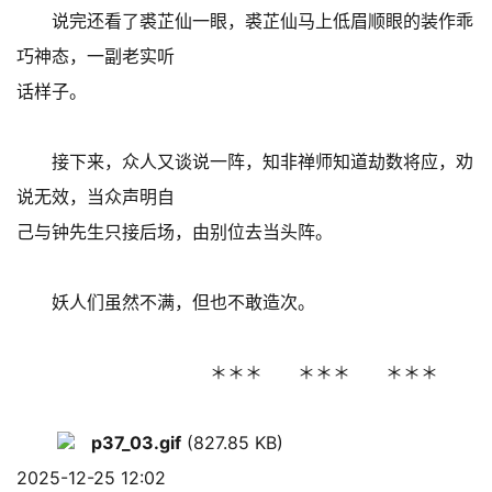
说完还看了裘芷仙一眼，裘芷仙马上低眉顺眼的装作乖
巧神态，一副老实听
话样子。
接下来，众人又谈说一阵，知非禅师知道劫数将应，劝
说无效，当众声明自
己与钟先生只接后场，由别位去当头阵。
妖人们虽然不满，但也不敢造次。
＊＊＊ ＊＊＊ ＊＊＊
p37_03.gif
(827.85 KB)
2025-12-25 12:02