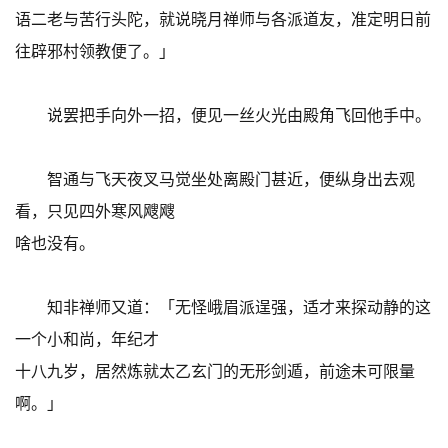
语二老与苦行头陀，就说晓月禅师与各派道友，准定明日前
往辟邪村领教便了。」
说罢把手向外一招，便见一丝火光由殿角飞回他手中。
智通与飞天夜叉马觉坐处离殿门甚近，便纵身出去观
看，只见四外寒风飕飕
啥也没有。
知非禅师又道：「无怪峨眉派逞强，适才来探动静的这
一个小和尚，年纪才
十八九岁，居然炼就太乙玄门的无形剑遁，前途未可限量
啊。」