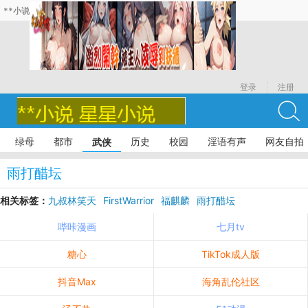
**小说
登录
注册
绿母
都市
历史
校园
淫语有声
网友自拍
武侠
雨打醋坛
相关标签：
九叔林笑天
FirstWarrior
福麒麟
雨打醋坛
倒悬山剑气长存
哔咔漫画
七月tv
糖心
TikTok成人版
抖音Max
海角乱伦社区