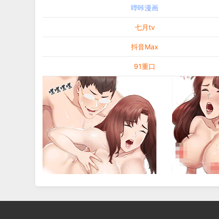
哔咔漫画
七月tv
抖音Max
91重口