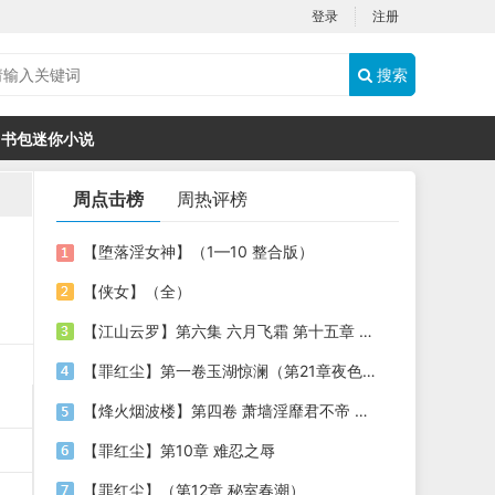
登录
注册
搜索
书包迷你小说
周点击榜
周热评榜
【堕落淫女神】（1—10 整合版）
【侠女】（全）
【江山云罗】第六集 六月飞霜 第十五章 兰心深种 复勘娇媃
【罪红尘】第一卷玉湖惊澜（第21章夜色凄迷）
【烽火烟波楼】第四卷 萧墙淫靡君不帝 第五章 桦之霜（下）
【罪红尘】第10章 难忍之辱
【罪红尘】（第12章 秘室春潮）