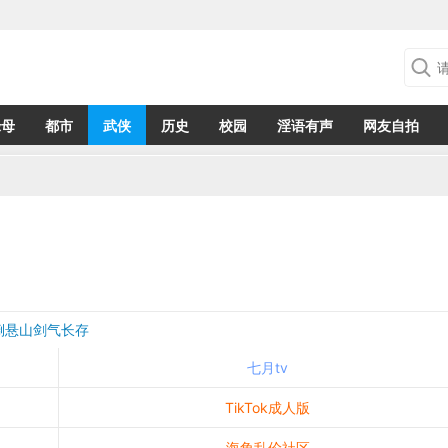
绿母
都市
武侠
历史
校园
淫语有声
网友自拍
倒悬山剑气长存
七月tv
TikTok成人版
海角乱伦社区