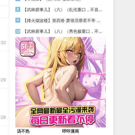
【武林腥事儿】（六）（乱伦重口，不喜莫入）
【烽火烟波楼】第四卷 萧墙淫靡君不帝 第六章 锦宫怨
【武林腥事儿】（八）（秀色极重口，不喜切莫入）
:30
:29
:28
汤不热
哔咔漫画