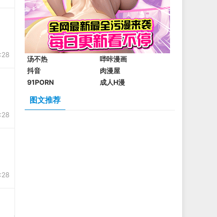
:28
汤不热
哔咔漫画
抖音
肉漫屋
91PORN
成人H漫
图文推荐
:28
:28