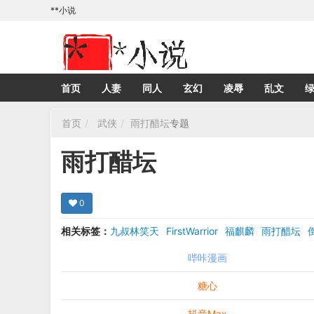
**小说
首页
人妻
同人
玄幻
凌辱
乱文
首页
武侠
雨打醋坛
专题
雨打醋坛
0
相关标签：
九叔林笑天
FirstWarrior
福麒麟
雨打醋坛
哔咔漫画
糖心
抖音Max