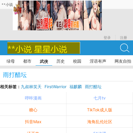
**小说
登录
注册
绿母
都市
历史
校园
淫语有声
网友自拍
武侠
雨打醋坛
相关标签：
九叔林笑天
FirstWarrior
福麒麟
雨打醋坛
倒悬山剑气长存
哔咔漫画
七月tv
糖心
TikTok成人版
抖音Max
海角乱伦社区